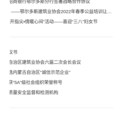
会与招商银行鄂尔多斯分行签署战略合作协议
人勤春来早 蓄力正当时 ——鄂尔多斯建筑业协会2022年春季公益培训让服务更务实、更有效
“花开指尖•情暖心间”活动——喜迎“三八”妇女节
的倡议书
蒙古自治区建筑业协会六届二次会长会议
会入选内蒙古自治区“诚信示范企业”
会再获“5A”级社会组织荣誉称号
工程质量安全监督和检测机构