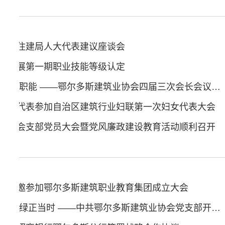
加市住建局人大代表建议座谈会
会开展第一期职业技能等级认定
凝聚各方力量 提升服务职能 ——鄂尔多斯建筑业协会四届三次会长会议顺利召开
妇女代表参加自治区建筑行业妇联第一次妇女代表大会
业协会支部党员大会暨党风廉政建设教育活动顺利召开
会应邀参加鄂尔多斯建筑职业教育集团成立大会
万物勃发春光好 植树添绿正当时 ——中共鄂尔多斯建筑业协会党支部开展“关爱自然 义务植树”主题党日活动