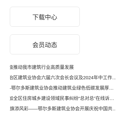
下载中心
会员动态
会积极推动我市建筑行业高质量发展
我会应邀参加内蒙古自治区建筑业协会六届六次会长会议及2024年
循新出发 逐绿而行 ——鄂尔多斯建筑业协会推动建筑业绿色低碳发展厚植更多发展动能
鄂尔多斯建筑业协会参加全区住房城乡建设领域民事纠纷“总对总”在线诉调对接试点工作视频推进会暨诉源治理和法治思维提升培训会
创先争优立党风 共为党旗添风彩——鄂尔多斯建筑业协会开展庆祝中国共产党